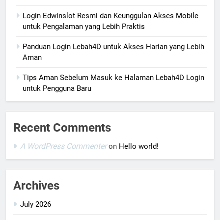
Login Edwinslot Resmi dan Keunggulan Akses Mobile
untuk Pengalaman yang Lebih Praktis
Panduan Login Lebah4D untuk Akses Harian yang Lebih
Aman
Tips Aman Sebelum Masuk ke Halaman Lebah4D Login
untuk Pengguna Baru
Recent Comments
A WordPress Commenter
on
Hello world!
Archives
July 2026