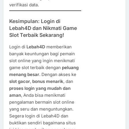
verifikasi data.
Kesimpulan: Login di
Lebah4D dan Nikmati Game
Slot Terbaik Sekarang!
Login di
Lebah4D
memberikan
banyak keuntungan bagi pemain
slot online yang ingin menikmati
game slot terbaik dengan
peluang
menang besar
. Dengan akses ke
slot gacor
,
bonus menarik
, dan
proses login yang mudah dan
aman
, Anda bisa menikmati
pengalaman bermain slot online
yang seru dan menguntungkan.
Segera login di Lebah4D dan
buktikan sendiri bagaimana situs