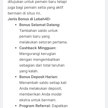
ditujukan untuk pemain baru tetapi
juga bagi pemain setia yang aktif
bermain di situs ini.
Jenis Bonus di Lebah4D:
Bonus Selamat Datang:
Tambahan saldo untuk
pemain baru yang
melakukan setoran pertama.
Cashback Mingguan:
Mengurangi kerugian
dengan mengembalikan
sebagian dari total taruhan
yang kalah.
Bonus Deposit Harian:
Menambah saldo setiap kali
Anda melakukan deposit,
memberikan Anda modal
ekstra untuk bermain.
Program Referral:
Dapatkan