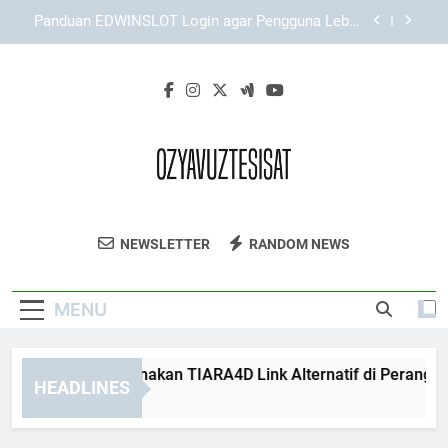
Skip
Login Edwinslot Resmi dan Keunggulan Akses
to
Mobile untuk Pengalaman yang Lebih Praktis
content
Panduan Login Lebah4D untuk Akses Harian yang
Lebih Aman
Panduan Menggunakan TIARA4D Link Alternatif di
Perangkat Mobile
Panduan EDWINSLOT Login agar Pengguna Lebih
Mudah Memahami Sistem
Login Edwinslot Resmi dan Keunggulan Akses
Mobile untuk Pengalaman yang Lebih Praktis
Ozyavuz Tesisat
Ozyavuz Tesisat Menyediakan Layanan
Panduan Login Lebah4D untuk Akses Harian yang
NEWSLETTER
RANDOM NEWS
Lebih Aman
Perbaikan Dan Instalasi Pipa Profesional.
Solusi Cepat Dan Terpercaya.
MENU
nduan Menggunakan TIARA4D Link Alternatif di Perangkat Mo
HEADLINES
Weeks Ago