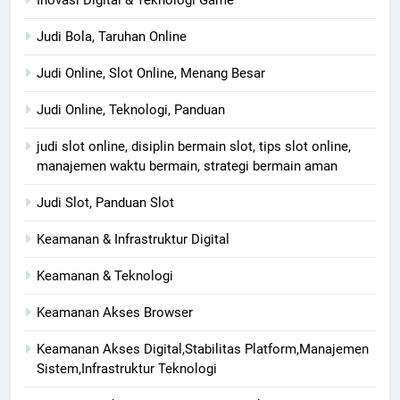
Inovasi Digital & Teknologi Game
Judi Bola, Taruhan Online
Judi Online, Slot Online, Menang Besar
Judi Online, Teknologi, Panduan
judi slot online, disiplin bermain slot, tips slot online,
manajemen waktu bermain, strategi bermain aman
Judi Slot, Panduan Slot
Keamanan & Infrastruktur Digital
Keamanan & Teknologi
Keamanan Akses Browser
Keamanan Akses Digital,Stabilitas Platform,Manajemen
Sistem,Infrastruktur Teknologi