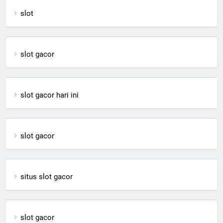
slot
slot gacor
slot gacor hari ini
slot gacor
situs slot gacor
slot gacor