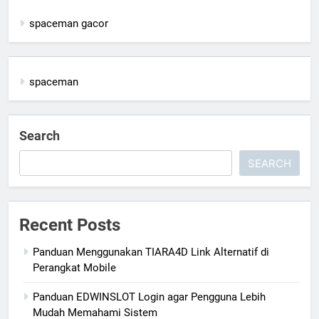
spaceman gacor
spaceman
Search
SEARCH
Recent Posts
Panduan Menggunakan TIARA4D Link Alternatif di
Perangkat Mobile
Panduan EDWINSLOT Login agar Pengguna Lebih
Mudah Memahami Sistem