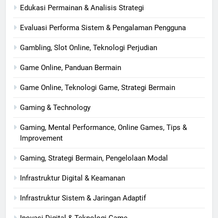
Edukasi Permainan & Analisis Strategi
Evaluasi Performa Sistem & Pengalaman Pengguna
Gambling, Slot Online, Teknologi Perjudian
Game Online, Panduan Bermain
Game Online, Teknologi Game, Strategi Bermain
Gaming & Technology
Gaming, Mental Performance, Online Games, Tips &
Improvement
Gaming, Strategi Bermain, Pengelolaan Modal
Infrastruktur Digital & Keamanan
Infrastruktur Sistem & Jaringan Adaptif