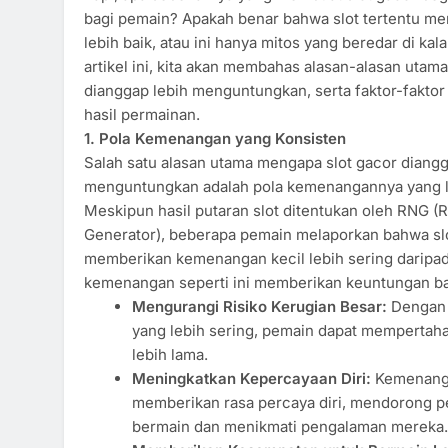
bagi pemain? Apakah benar bahwa slot tertentu me
lebih baik, atau ini hanya mitos yang beredar di k
artikel ini, kita akan membahas alasan-alasan utam
dianggap lebih menguntungkan, serta faktor-fakt
hasil permainan.
1. Pola Kemenangan yang Konsisten
Salah satu alasan utama mengapa slot gacor diangg
menguntungkan adalah pola kemenangannya yang l
Meskipun hasil putaran slot ditentukan oleh RNG
Generator), beberapa pemain melaporkan bahwa sl
memberikan kemenangan kecil lebih sering daripada
kemenangan seperti ini memberikan keuntungan ba
Mengurangi Risiko Kerugian Besar:
Dengan 
yang lebih sering, pemain dapat mempertah
lebih lama.
Meningkatkan Kepercayaan Diri:
Kemenanga
memberikan rasa percaya diri, mendorong p
bermain dan menikmati pengalaman mereka.