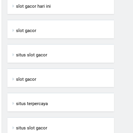
slot gacor hari ini
slot gacor
situs slot gacor
slot gacor
situs terpercaya
situs slot gacor