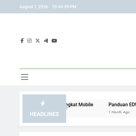
Skip
August 7, 2026
10:43:40 PM
to
content
Ozy
Ozyavuz Te
 Alternatif di Perangkat Mobile
Panduan EDWINSLOT 
1 Month Ago
HEADLINES