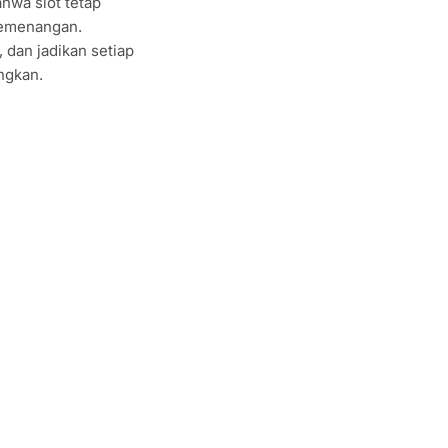
ahwa slot tetap
kemenangan.
 dan jadikan setiap
ngkan.