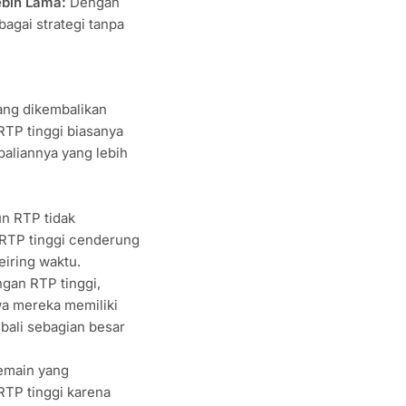
bih Lama:
Dengan
agai strategi tanpa
yang dikembalikan
RTP tinggi biasanya
aliannya yang lebih
n RTP tidak
 RTP tinggi cenderung
iring waktu.
gan RTP tinggi,
a mereka memiliki
bali sebagian besar
main yang
RTP tinggi karena