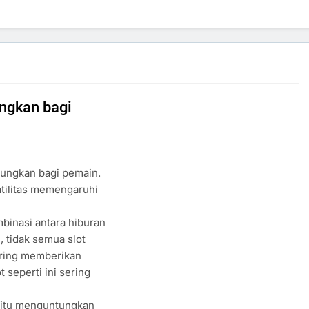
ngkan bagi
ungkan bagi pemain.
atilitas memengaruhi
mbinasi antara hiburan
tidak semua slot
ering memberikan
 seperti ini sering
gitu menguntungkan