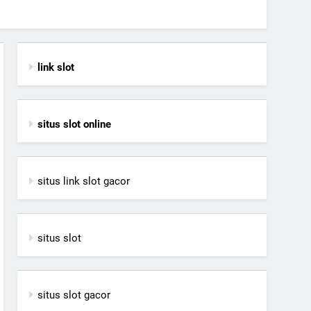
link slot
situs slot online
situs link slot gacor
situs slot
situs slot gacor