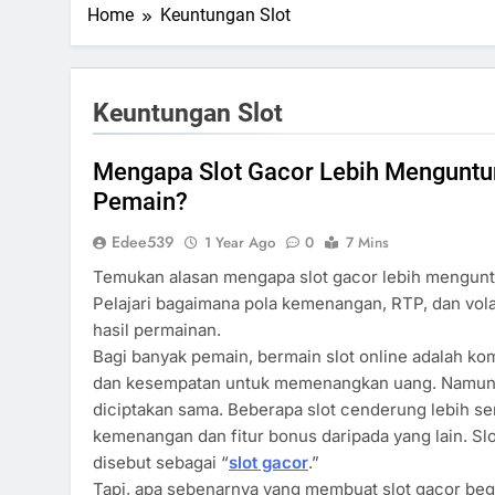
Home
Keuntungan Slot
Keuntungan Slot
Mengapa Slot Gacor Lebih Menguntu
Pemain?
Edee539
1 Year Ago
0
7 Mins
Temukan alasan mengapa slot gacor lebih mengunt
Pelajari bagaimana pola kemenangan, RTP, dan vol
hasil permainan.
Bagi banyak pemain, bermain slot online adalah ko
dan kesempatan untuk memenangkan uang. Namun, 
diciptakan sama. Beberapa slot cenderung lebih s
kemenangan dan fitur bonus daripada yang lain. Slot
disebut sebagai “
slot gacor
.”
Tapi, apa sebenarnya yang membuat slot gacor be