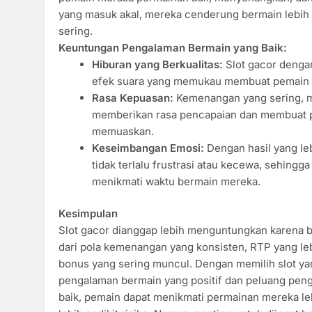
yang masuk akal, mereka cenderung bermain lebih 
sering.
Keuntungan Pengalaman Bermain yang Baik:
Hiburan yang Berkualitas:
Slot gacor dengan
efek suara yang memukau membuat pemain 
Rasa Kepuasan:
Kemenangan yang sering, m
memberikan rasa pencapaian dan membuat p
memuaskan.
Keseimbangan Emosi:
Dengan hasil yang leb
tidak terlalu frustrasi atau kecewa, sehingg
menikmati waktu bermain mereka.
Kesimpulan
Slot gacor dianggap lebih menguntungkan karena b
dari pola kemenangan yang konsisten, RTP yang lebi
bonus yang sering muncul. Dengan memilih slot y
pengalaman bermain yang positif dan peluang peng
baik, pemain dapat menikmati permainan mereka le