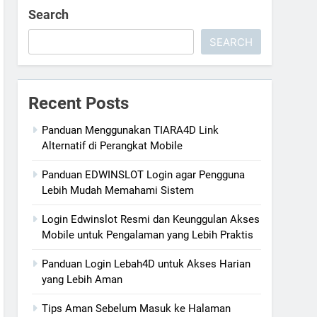
Search
SEARCH
Recent Posts
Panduan Menggunakan TIARA4D Link
Alternatif di Perangkat Mobile
Panduan EDWINSLOT Login agar Pengguna
Lebih Mudah Memahami Sistem
Login Edwinslot Resmi dan Keunggulan Akses
Mobile untuk Pengalaman yang Lebih Praktis
Panduan Login Lebah4D untuk Akses Harian
yang Lebih Aman
Tips Aman Sebelum Masuk ke Halaman