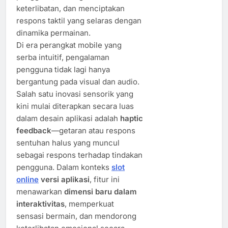
keterlibatan, dan menciptakan
respons taktil yang selaras dengan
dinamika permainan.
Di era perangkat mobile yang
serba intuitif, pengalaman
pengguna tidak lagi hanya
bergantung pada visual dan audio.
Salah satu inovasi sensorik yang
kini mulai diterapkan secara luas
dalam desain aplikasi adalah
haptic
feedback
—getaran atau respons
sentuhan halus yang muncul
sebagai respons terhadap tindakan
pengguna. Dalam konteks
slot
online
versi aplikasi
, fitur ini
menawarkan
dimensi baru dalam
interaktivitas
, memperkuat
sensasi bermain, dan mendorong