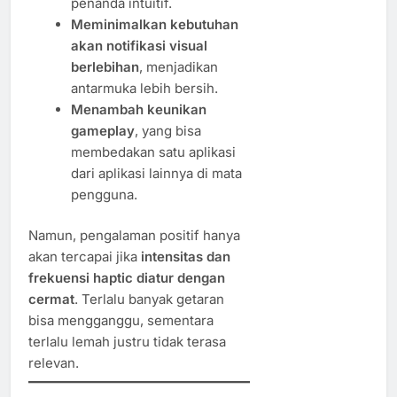
penanda intuitif.
Meminimalkan kebutuhan
akan notifikasi visual
berlebihan
, menjadikan
antarmuka lebih bersih.
Menambah keunikan
gameplay
, yang bisa
membedakan satu aplikasi
dari aplikasi lainnya di mata
pengguna.
Namun, pengalaman positif hanya
akan tercapai jika
intensitas dan
frekuensi haptic diatur dengan
cermat
. Terlalu banyak getaran
bisa mengganggu, sementara
terlalu lemah justru tidak terasa
relevan.