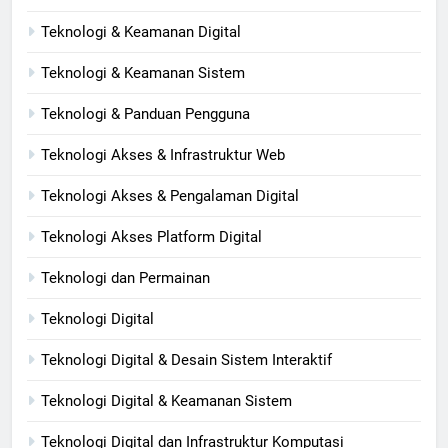
Teknologi & Keamanan Digital
Teknologi & Keamanan Sistem
Teknologi & Panduan Pengguna
Teknologi Akses & Infrastruktur Web
Teknologi Akses & Pengalaman Digital
Teknologi Akses Platform Digital
Teknologi dan Permainan
Teknologi Digital
Teknologi Digital & Desain Sistem Interaktif
Teknologi Digital & Keamanan Sistem
Teknologi Digital dan Infrastruktur Komputasi