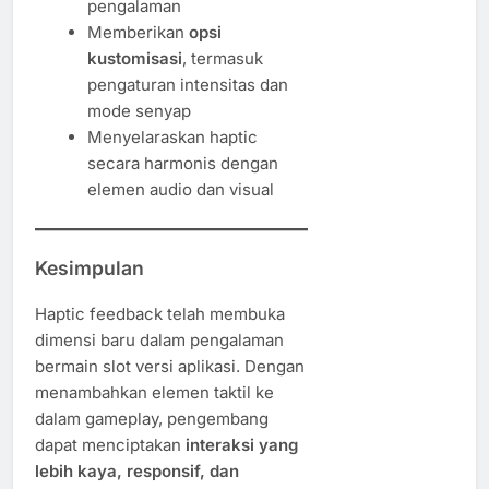
pengalaman
Memberikan
opsi
kustomisasi
, termasuk
pengaturan intensitas dan
mode senyap
Menyelaraskan haptic
secara harmonis dengan
elemen audio dan visual
Kesimpulan
Haptic feedback telah membuka
dimensi baru dalam pengalaman
bermain slot versi aplikasi. Dengan
menambahkan elemen taktil ke
dalam gameplay, pengembang
dapat menciptakan
interaksi yang
lebih kaya, responsif, dan