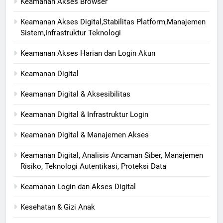
Keamanan Akses Browser
Keamanan Akses Digital,Stabilitas Platform,Manajemen
Sistem,Infrastruktur Teknologi
Keamanan Akses Harian dan Login Akun
Keamanan Digital
Keamanan Digital & Aksesibilitas
Keamanan Digital & Infrastruktur Login
Keamanan Digital & Manajemen Akses
Keamanan Digital, Analisis Ancaman Siber, Manajemen
Risiko, Teknologi Autentikasi, Proteksi Data
Keamanan Login dan Akses Digital
Kesehatan & Gizi Anak