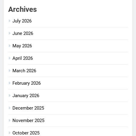
Archives
July 2026
June 2026
May 2026
April 2026
March 2026
February 2026
January 2026
December 2025
November 2025
October 2025