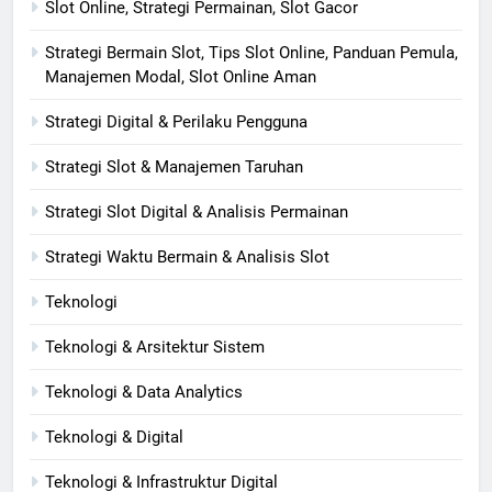
Slot Online, Strategi Permainan, Slot Gacor
Strategi Bermain Slot, Tips Slot Online, Panduan Pemula,
Manajemen Modal, Slot Online Aman
Strategi Digital & Perilaku Pengguna
Strategi Slot & Manajemen Taruhan
Strategi Slot Digital & Analisis Permainan
Strategi Waktu Bermain & Analisis Slot
Teknologi
Teknologi & Arsitektur Sistem
Teknologi & Data Analytics
Teknologi & Digital
Teknologi & Infrastruktur Digital