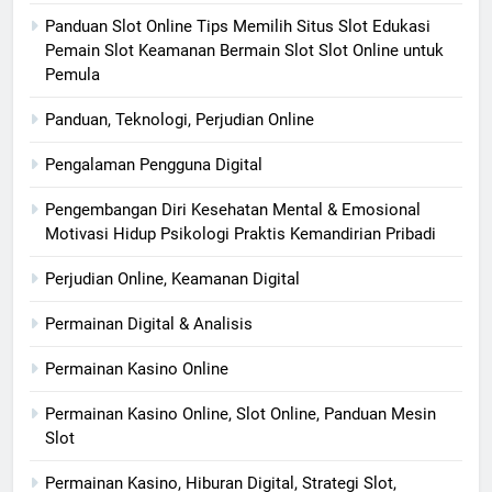
Panduan Slot Online Tips Memilih Situs Slot Edukasi
Pemain Slot Keamanan Bermain Slot Slot Online untuk
Pemula
Panduan, Teknologi, Perjudian Online
Pengalaman Pengguna Digital
Pengembangan Diri Kesehatan Mental & Emosional
Motivasi Hidup Psikologi Praktis Kemandirian Pribadi
Perjudian Online, Keamanan Digital
Permainan Digital & Analisis
Permainan Kasino Online
Permainan Kasino Online, Slot Online, Panduan Mesin
Slot
Permainan Kasino, Hiburan Digital, Strategi Slot,