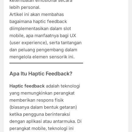
keterlibatan emosional secara
lebih personal.
Artikel ini akan membahas
bagaimana haptic feedback
diimplementasikan dalam slot
mobile, apa manfaatnya bagi UX
(user experience), serta tantangan
dan peluang pengembang dalam
mengelola elemen sensorik ini.
Apa Itu Haptic Feedback?
Haptic feedback
adalah teknologi
yang memungkinkan perangkat
memberikan respons fisik
(biasanya dalam bentuk getaran)
ketika pengguna berinteraksi
dengan aplikasi atau antarmuka. Di
perangkat mobile, teknologi ini