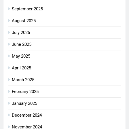
September 2025
August 2025
July 2025
June 2025
May 2025
April 2025
March 2025
February 2025
January 2025
December 2024
November 2024