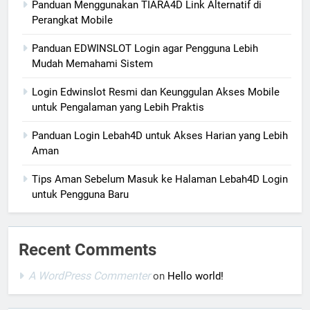
Panduan Menggunakan TIARA4D Link Alternatif di
Perangkat Mobile
Panduan EDWINSLOT Login agar Pengguna Lebih
Mudah Memahami Sistem
Login Edwinslot Resmi dan Keunggulan Akses Mobile
untuk Pengalaman yang Lebih Praktis
Panduan Login Lebah4D untuk Akses Harian yang Lebih
Aman
Tips Aman Sebelum Masuk ke Halaman Lebah4D Login
untuk Pengguna Baru
Recent Comments
A WordPress Commenter
on
Hello world!