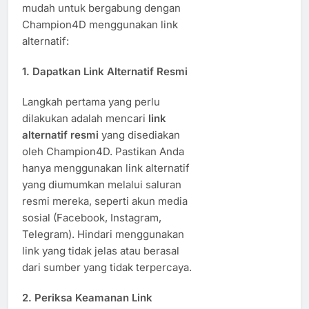
mudah untuk bergabung dengan
Champion4D menggunakan link
alternatif:
1.
Dapatkan Link Alternatif Resmi
Langkah pertama yang perlu
dilakukan adalah mencari
link
alternatif resmi
yang disediakan
oleh Champion4D. Pastikan Anda
hanya menggunakan link alternatif
yang diumumkan melalui saluran
resmi mereka, seperti akun media
sosial (Facebook, Instagram,
Telegram). Hindari menggunakan
link yang tidak jelas atau berasal
dari sumber yang tidak terpercaya.
2.
Periksa Keamanan Link