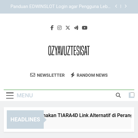
Skip
Login Edwinslot Resmi dan Keunggulan Akses
to
Mobile untuk Pengalaman yang Lebih Praktis
content
Panduan Login Lebah4D untuk Akses Harian yang
Lebih Aman
Panduan Menggunakan TIARA4D Link Alternatif di
Perangkat Mobile
Panduan EDWINSLOT Login agar Pengguna Lebih
Mudah Memahami Sistem
Login Edwinslot Resmi dan Keunggulan Akses
Mobile untuk Pengalaman yang Lebih Praktis
Ozyavuz Tesisat
Ozyavuz Tesisat Menyediakan Layanan
Panduan Login Lebah4D untuk Akses Harian yang
NEWSLETTER
RANDOM NEWS
Lebih Aman
Perbaikan Dan Instalasi Pipa Profesional.
Solusi Cepat Dan Terpercaya.
MENU
nduan Menggunakan TIARA4D Link Alternatif di Perangkat Mo
HEADLINES
Month Ago