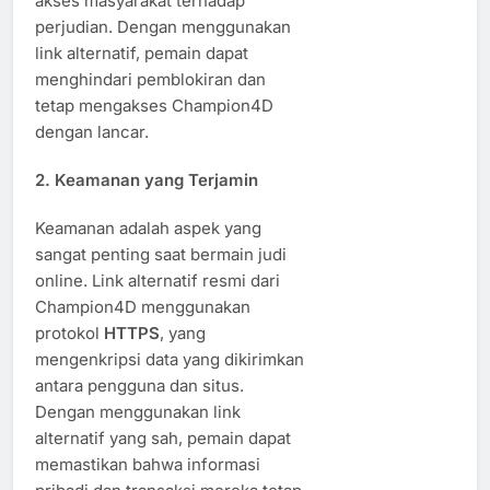
akses masyarakat terhadap
perjudian. Dengan menggunakan
link alternatif, pemain dapat
menghindari pemblokiran dan
tetap mengakses Champion4D
dengan lancar.
2.
Keamanan yang Terjamin
Keamanan adalah aspek yang
sangat penting saat bermain judi
online. Link alternatif resmi dari
Champion4D menggunakan
protokol
HTTPS
, yang
mengenkripsi data yang dikirimkan
antara pengguna dan situs.
Dengan menggunakan link
alternatif yang sah, pemain dapat
memastikan bahwa informasi