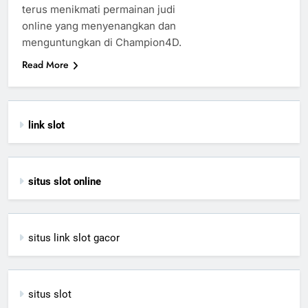
terus menikmati permainan judi
online yang menyenangkan dan
menguntungkan di Champion4D.
Read More
link slot
situs slot online
situs link slot gacor
situs slot