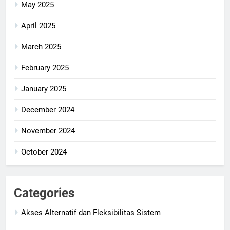
May 2025
April 2025
March 2025
February 2025
January 2025
December 2024
November 2024
October 2024
Categories
Akses Alternatif dan Fleksibilitas Sistem