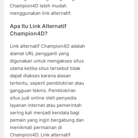
Champion4D lebih mudah
menggunakan link alternatif.
Apa Itu Link Alternatif
Champion4D?
Link alternatif Champion4D adalah
alamat URL pengganti yang
digunakan untuk mengakses situs
utama ketika situs tersebut tidak
dapat diakses karena alasan
tertentu, seperti pemblokiran atau
gangguan teknis. Pemblokiran
situs judi online oleh penyedia
layanan internet atau pemerintah
sering kali menjadi kendala bagi
pemain yang ingin bergabung dan
menikmati permainan di
Champion4D. Link alternatif