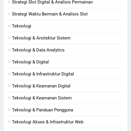
Strategi Slot Digital & Analisis Permainan
Strategi Waktu Bermain & Analisis Slot
Teknologi
Teknologi & Arsitektur Sistem
Teknologi & Data Analytics
Teknologi & Digital
Teknologi & Infrastruktur Digital
Teknologi & Keamanan Digital
Teknologi & Keamanan Sistem
Teknologi & Panduan Pengguna
Teknologi Akses & Infrastruktur Web