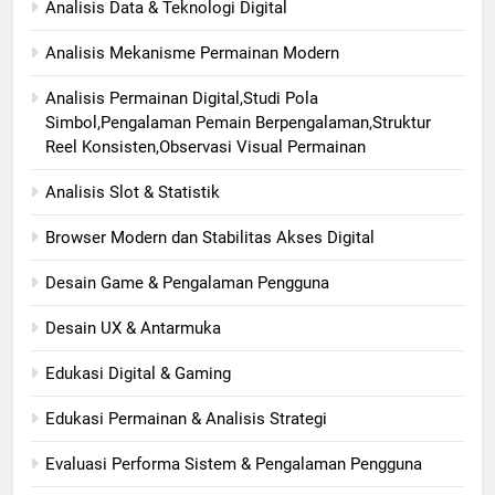
Analisis Data & Teknologi Digital
Analisis Mekanisme Permainan Modern
Analisis Permainan Digital,Studi Pola
Simbol,Pengalaman Pemain Berpengalaman,Struktur
Reel Konsisten,Observasi Visual Permainan
Analisis Slot & Statistik
Browser Modern dan Stabilitas Akses Digital
Desain Game & Pengalaman Pengguna
Desain UX & Antarmuka
Edukasi Digital & Gaming
Edukasi Permainan & Analisis Strategi
Evaluasi Performa Sistem & Pengalaman Pengguna