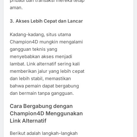
pribadi dan transaksi mereka tetap
aman.
3.
Akses Lebih Cepat dan Lancar
Kadang-kadang, situs utama
Champion4D mungkin mengalami
gangguan teknis yang
menyebabkan akses menjadi
lambat. Link alternatif sering kali
memberikan jalur yang lebih cepat
dan lebih stabil, memastikan
bahwa pemain dapat bergabung
dan bermain tanpa gangguan.
Cara Bergabung dengan
Champion4D Menggunakan
Link Alternatif
Berikut adalah langkah-langkah