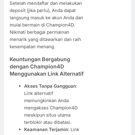
Setelah mendaftar dan melakukan
deposit (jika perlu), Anda dapat
langsung masuk ke akun Anda dan
mulai bermain di Champion4D.
Nikmati berbagai permainan
menarik yang ditawarkan dan raih
kesempatan menang.
Keuntungan Bergabung
dengan Champion4D
Menggunakan Link Alternatif
Akses Tanpa Gangguan
:
Link alternatif
memungkinkan Anda
mengakses Champion4D
meskipun situs utama
terblokir atau dibatasi.
Keamanan Terjamin
: Link