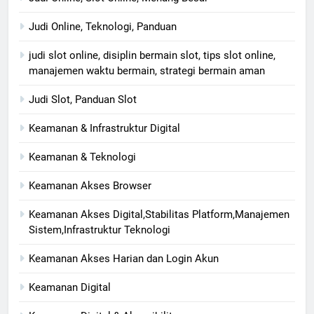
Judi Online, Teknologi, Panduan
judi slot online, disiplin bermain slot, tips slot online,
manajemen waktu bermain, strategi bermain aman
Judi Slot, Panduan Slot
Keamanan & Infrastruktur Digital
Keamanan & Teknologi
Keamanan Akses Browser
Keamanan Akses Digital,Stabilitas Platform,Manajemen
Sistem,Infrastruktur Teknologi
Keamanan Akses Harian dan Login Akun
Keamanan Digital