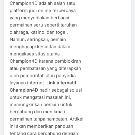
Champion4D adalah salah satu
platform judi online terpercaya
yang menyediakan berbagai
permainan seru seperti taruhan
olahraga, kasino, dan togel.
Namun, seringkali, pemain
menghadapi kesulitan dalam
mengakses situs utama
Champion4D karena pemblokiran
atau pembatasan yang diterapkan
oleh pemerintah atau penyedia
layanan internet.
Link alternatif
Champion4D
hadir sebagai solusi
untuk mengatasi masalah ini,
memungkinkan pemain untuk
bergabung dan menikmati
permainan tanpa hambatan. Artikel
ini akan memberikan panduan
tentang cara bergabung dengan