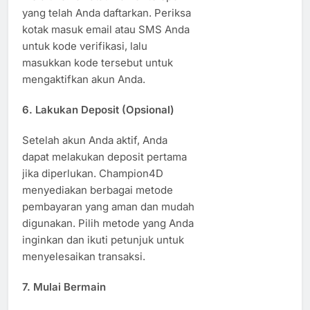
yang telah Anda daftarkan. Periksa
kotak masuk email atau SMS Anda
untuk kode verifikasi, lalu
masukkan kode tersebut untuk
mengaktifkan akun Anda.
6.
Lakukan Deposit (Opsional)
Setelah akun Anda aktif, Anda
dapat melakukan deposit pertama
jika diperlukan. Champion4D
menyediakan berbagai metode
pembayaran yang aman dan mudah
digunakan. Pilih metode yang Anda
inginkan dan ikuti petunjuk untuk
menyelesaikan transaksi.
7.
Mulai Bermain