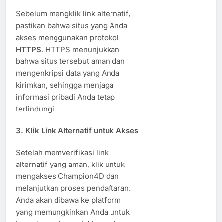
Sebelum mengklik link alternatif,
pastikan bahwa situs yang Anda
akses menggunakan protokol
HTTPS
. HTTPS menunjukkan
bahwa situs tersebut aman dan
mengenkripsi data yang Anda
kirimkan, sehingga menjaga
informasi pribadi Anda tetap
terlindungi.
3.
Klik Link Alternatif untuk Akses
Setelah memverifikasi link
alternatif yang aman, klik untuk
mengakses Champion4D dan
melanjutkan proses pendaftaran.
Anda akan dibawa ke platform
yang memungkinkan Anda untuk