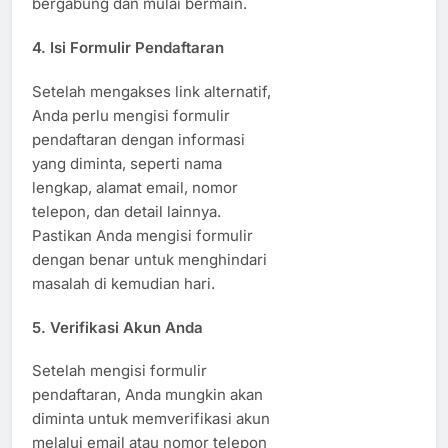
bergabung dan mulai bermain.
4.
Isi Formulir Pendaftaran
Setelah mengakses link alternatif,
Anda perlu mengisi formulir
pendaftaran dengan informasi
yang diminta, seperti nama
lengkap, alamat email, nomor
telepon, dan detail lainnya.
Pastikan Anda mengisi formulir
dengan benar untuk menghindari
masalah di kemudian hari.
5.
Verifikasi Akun Anda
Setelah mengisi formulir
pendaftaran, Anda mungkin akan
diminta untuk memverifikasi akun
melalui email atau nomor telepon