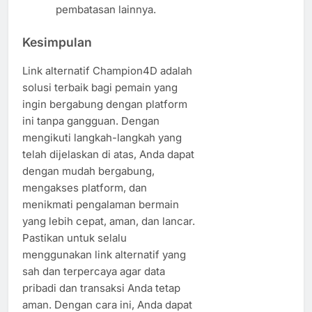
pembatasan lainnya.
Kesimpulan
Link alternatif Champion4D adalah
solusi terbaik bagi pemain yang
ingin bergabung dengan platform
ini tanpa gangguan. Dengan
mengikuti langkah-langkah yang
telah dijelaskan di atas, Anda dapat
dengan mudah bergabung,
mengakses platform, dan
menikmati pengalaman bermain
yang lebih cepat, aman, dan lancar.
Pastikan untuk selalu
menggunakan link alternatif yang
sah dan terpercaya agar data
pribadi dan transaksi Anda tetap
aman. Dengan cara ini, Anda dapat