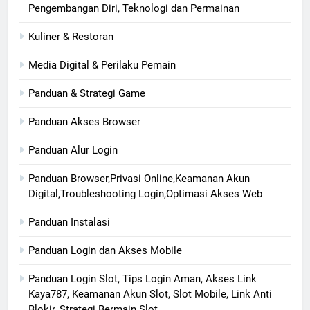
Pengembangan Diri, Teknologi dan Permainan
Kuliner & Restoran
Media Digital & Perilaku Pemain
Panduan & Strategi Game
Panduan Akses Browser
Panduan Alur Login
Panduan Browser,Privasi Online,Keamanan Akun
Digital,Troubleshooting Login,Optimasi Akses Web
Panduan Instalasi
Panduan Login dan Akses Mobile
Panduan Login Slot, Tips Login Aman, Akses Link
Kaya787, Keamanan Akun Slot, Slot Mobile, Link Anti
Blokir, Strategi Bermain Slot