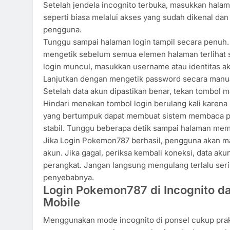
Setelah jendela incognito terbuka, masukkan hal
seperti biasa melalui akses yang sudah dikenal dan
pengguna.
Tunggu sampai halaman login tampil secara penuh
mengetik sebelum semua elemen halaman terlihat s
login muncul, masukkan username atau identitas aku
Lanjutkan dengan mengetik password secara manua
Setelah data akun dipastikan benar, tekan tombol ma
Hindari menekan tombol login berulang kali karena
yang bertumpuk dapat membuat sistem membaca pr
stabil. Tunggu beberapa detik sampai halaman mem
Jika Login Pokemon787 berhasil, pengguna akan m
akun. Jika gagal, periksa kembali koneksi, data aku
perangkat. Jangan langsung mengulang terlalu se
penyebabnya.
Login Pokemon787 di Incognito da
Mobile
Menggunakan mode incognito di ponsel cukup prakt