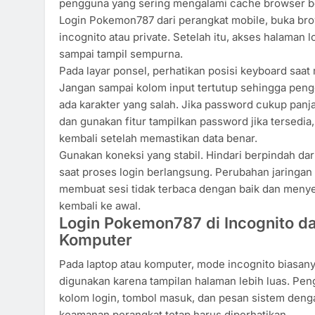
pengguna yang sering mengalami cache browser b
Login Pokemon787 dari perangkat mobile, buka brows
incognito atau private. Setelah itu, akses halaman 
sampai tampil sempurna.
Pada layar ponsel, perhatikan posisi keyboard saa
Jangan sampai kolom input tertutup sehingga peng
ada karakter yang salah. Jika password cukup panja
dan gunakan fitur tampilkan password jika tersedia,
kembali setelah memastikan data benar.
Gunakan koneksi yang stabil. Hindari berpindah dari
saat proses login berlangsung. Perubahan jaringa
membuat sesi tidak terbaca dengan baik dan men
kembali ke awal.
Login Pokemon787 di Incognito da
Komputer
Pada laptop atau komputer, mode incognito biasan
digunakan karena tampilan halaman lebih luas. Pen
kolom login, tombol masuk, dan pesan sistem denga
keamanan perangkat tetap harus diperhatikan.