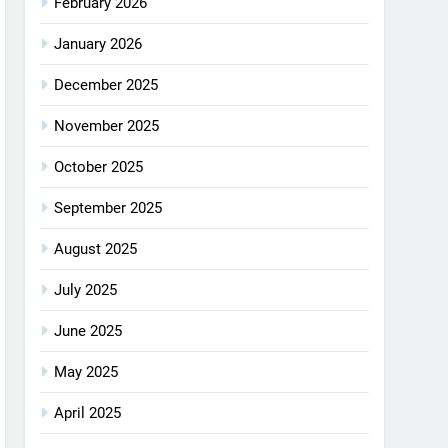
February 2026
January 2026
December 2025
November 2025
October 2025
September 2025
August 2025
July 2025
June 2025
May 2025
April 2025