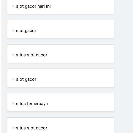
slot gacor hari ini
slot gacor
situs slot gacor
slot gacor
situs terpercaya
situs slot gacor