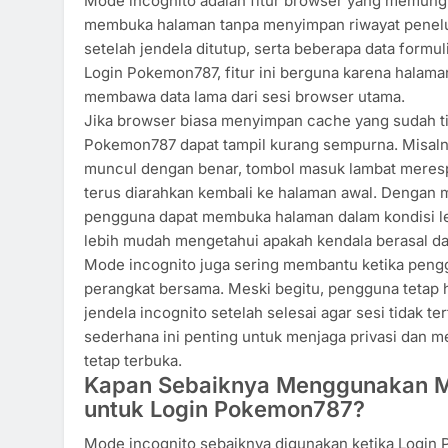
Mode incognito adalah fitur browser yang memun
membuka halaman tanpa menyimpan riwayat penelu
setelah jendela ditutup, serta beberapa data formul
Login Pokemon787, fitur ini berguna karena halama
membawa data lama dari sesi browser utama.
Jika browser biasa menyimpan cache yang sudah ti
Pokemon787 dapat tampil kurang sempurna. Misalny
muncul dengan benar, tombol masuk lambat meres
terus diarahkan kembali ke halaman awal. Dengan 
pengguna dapat membuka halaman dalam kondisi le
lebih mudah mengetahui apakah kendala berasal da
Mode incognito juga sering membantu ketika pen
perangkat bersama. Meski begitu, pengguna tetap
jendela incognito setelah selesai agar sesi tidak te
sederhana ini penting untuk menjaga privasi dan m
tetap terbuka.
Kapan Sebaiknya Menggunakan M
untuk Login Pokemon787?
Mode incognito sebaiknya digunakan ketika Login