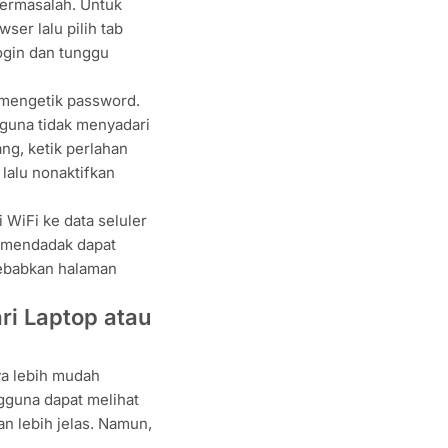
ermasalah. Untuk
er lalu pilih tab
login dan tunggu
t mengetik password.
guna tidak menyadari
ng, ketik perlahan
 lalu nonaktifkan
 WiFi ke data seluler
n mendadak dapat
yebabkan halaman
ri Laptop atau
ya lebih mudah
gguna dapat melihat
n lebih jelas. Namun,