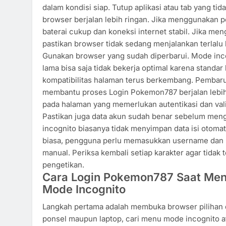
dalam kondisi siap. Tutup aplikasi atau tab yang tid
browser berjalan lebih ringan. Jika menggunakan p
baterai cukup dan koneksi internet stabil. Jika me
pastikan browser tidak sedang menjalankan terlalu
Gunakan browser yang sudah diperbarui. Mode inc
lama bisa saja tidak bekerja optimal karena standa
kompatibilitas halaman terus berkembang. Pembar
membantu proses Login Pokemon787 berjalan lebih 
pada halaman yang memerlukan autentikasi dan vali
Pastikan juga data akun sudah benar sebelum men
incognito biasanya tidak menyimpan data isi otomat
biasa, pengguna perlu memasukkan username dan
manual. Periksa kembali setiap karakter agar tidak 
pengetikan.
Cara Login Pokemon787 Saat Me
Mode Incognito
Langkah pertama adalah membuka browser pilihan 
ponsel maupun laptop, cari menu mode incognito a