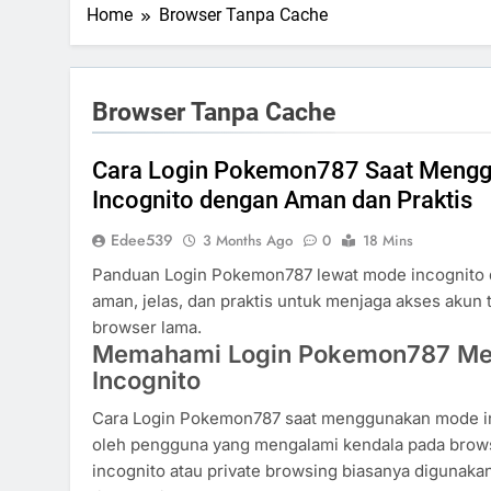
Home
Browser Tanpa Cache
Browser Tanpa Cache
Cara Login Pokemon787 Saat Meng
Incognito dengan Aman dan Praktis
Edee539
3 Months Ago
0
18 Mins
Panduan Login Pokemon787 lewat mode incognito 
aman, jelas, dan praktis untuk menjaga akses akun t
browser lama.
Memahami Login Pokemon787 Mel
Incognito
Cara Login Pokemon787 saat menggunakan mode inc
oleh pengguna yang mengalami kendala pada brow
incognito atau private browsing biasanya digunakan