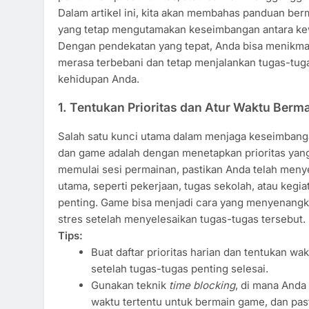
Dalam artikel ini, kita akan membahas panduan ber
yang tetap mengutamakan keseimbangan antara kew
Dengan pendekatan yang tepat, Anda bisa menikmat
merasa terbebani dan tetap menjalankan tugas-tug
kehidupan Anda.
1. Tentukan Prioritas dan Atur Waktu Berm
Salah satu kunci utama dalam menjaga keseimbang
dan game adalah dengan menetapkan prioritas yang
memulai sesi permainan, pastikan Anda telah meny
utama, seperti pekerjaan, tugas sekolah, atau kegia
penting. Game bisa menjadi cara yang menyenang
stres setelah menyelesaikan tugas-tugas tersebut.
Tips:
Buat daftar prioritas harian dan tentukan w
setelah tugas-tugas penting selesai.
Gunakan teknik
time blocking
, di mana Anda
waktu tertentu untuk bermain game, dan pas