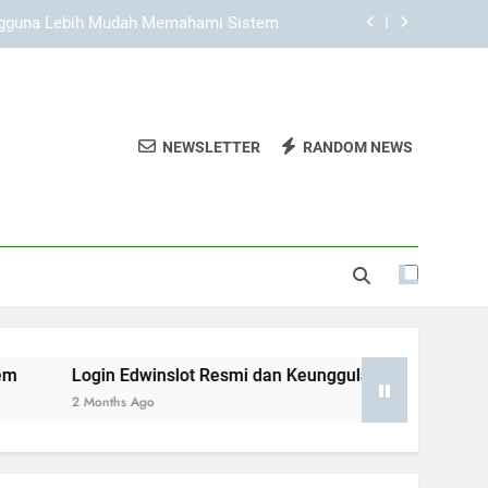
gguna Lebih Mudah Memahami Sistem
 untuk Pengalaman yang Lebih Praktis
 untuk Akses Harian yang Lebih Aman
NEWSLETTER
RANDOM NEWS
 Link Alternatif di Perangkat Mobile
gguna Lebih Mudah Memahami Sistem
sional. Solusi Cepat Dan Terpercaya.
 untuk Pengalaman yang Lebih Praktis
 untuk Akses Harian yang Lebih Aman
in Edwinslot Resmi dan Keunggulan Akses Mobile untuk Peng
onths Ago