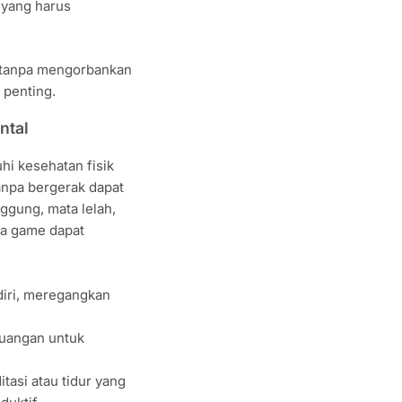
 yang harus
e tanpa mengorbankan
 penting.
ntal
i kesehatan fisik
anpa bergerak dapat
ggung, mata lelah,
da game dapat
rdiri, meregangkan
ruangan untuk
tasi atau tidur yang