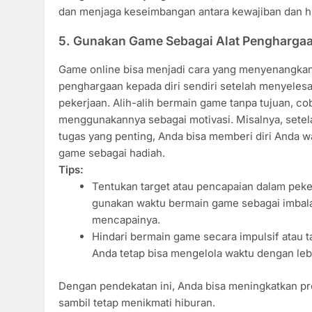
dan menjaga keseimbangan antara kewajiban dan h
5. Gunakan Game Sebagai Alat Pengharga
Game online bisa menjadi cara yang menyenangka
penghargaan kepada diri sendiri setelah menyelesa
pekerjaan. Alih-alih bermain game tanpa tujuan, co
menggunakannya sebagai motivasi. Misalnya, sete
tugas yang penting, Anda bisa memberi diri Anda 
game sebagai hadiah.
Tips:
Tentukan target atau pencapaian dalam peker
gunakan waktu bermain game sebagai imbala
mencapainya.
Hindari bermain game secara impulsif atau t
Anda tetap bisa mengelola waktu dengan lebi
Dengan pendekatan ini, Anda bisa meningkatkan pr
sambil tetap menikmati hiburan.