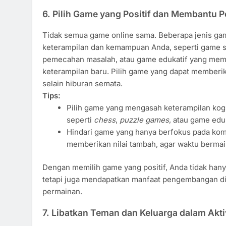
6. Pilih Game yang Positif dan Membantu 
Tidak semua game online sama. Beberapa jenis ga
keterampilan dan kemampuan Anda, seperti game st
pemecahan masalah, atau game edukatif yang mem
keterampilan baru. Pilih game yang dapat member
selain hiburan semata.
Tips:
Pilih game yang mengasah keterampilan kognit
seperti
chess
,
puzzle games
, atau game eduk
Hindari game yang hanya berfokus pada kom
memberikan nilai tambah, agar waktu bermai
Dengan memilih game yang positif, Anda tidak hany
tetapi juga mendapatkan manfaat pengembangan diri
permainan.
7. Libatkan Teman dan Keluarga dalam Akt