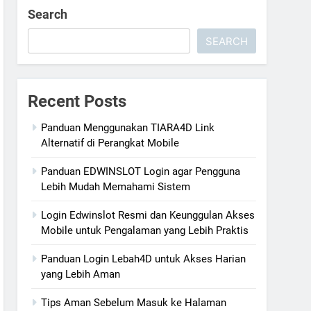
Search
SEARCH
Recent Posts
Panduan Menggunakan TIARA4D Link
Alternatif di Perangkat Mobile
Panduan EDWINSLOT Login agar Pengguna
Lebih Mudah Memahami Sistem
Login Edwinslot Resmi dan Keunggulan Akses
Mobile untuk Pengalaman yang Lebih Praktis
Panduan Login Lebah4D untuk Akses Harian
yang Lebih Aman
Tips Aman Sebelum Masuk ke Halaman