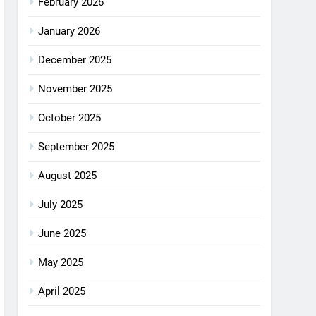
February 2026
January 2026
December 2025
November 2025
October 2025
September 2025
August 2025
July 2025
June 2025
May 2025
April 2025