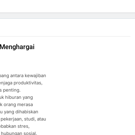
 Menghargai
ang antara kewajiban
njaga produktivitas,
 penting.
uk hiburan yang
ak orang merasa
u yang dihabiskan
pekerjaan, studi, atau
ebabkan stres,
 hubungan sosial.