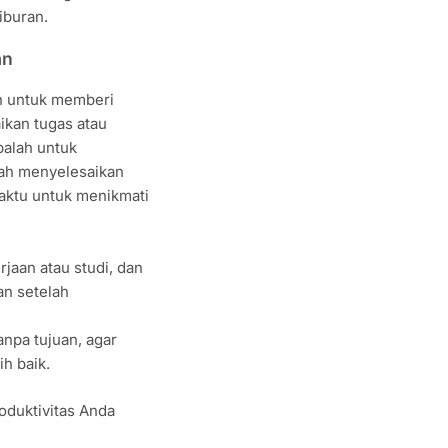
iburan.
an
n untuk memberi
ikan tugas atau
balah untuk
lah menyelesaikan
waktu untuk menikmati
jaan atau studi, dan
n setelah
anpa tujuan, agar
h baik.
oduktivitas Anda