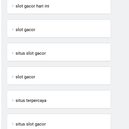
slot gacor hari ini
slot gacor
situs slot gacor
slot gacor
situs terpercaya
situs slot gacor