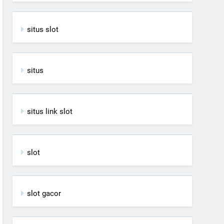
situs slot
situs
situs link slot
slot
slot gacor