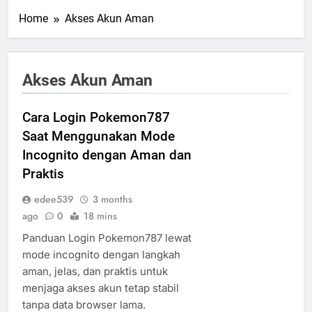
Home
Akses Akun Aman
Akses Akun Aman
Cara Login Pokemon787
Saat Menggunakan Mode
Incognito dengan Aman dan
Praktis
edee539
3 months
ago
0
18 mins
Panduan Login Pokemon787 lewat
mode incognito dengan langkah
aman, jelas, dan praktis untuk
menjaga akses akun tetap stabil
tanpa data browser lama.