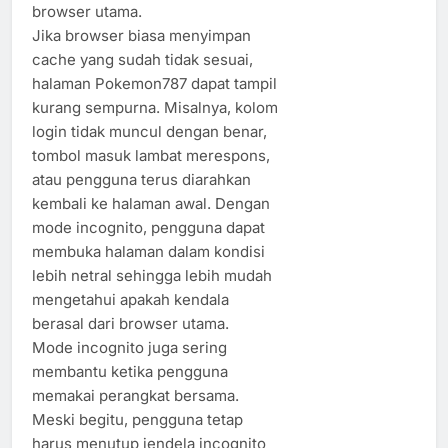
browser utama.
Jika browser biasa menyimpan
cache yang sudah tidak sesuai,
halaman Pokemon787 dapat tampil
kurang sempurna. Misalnya, kolom
login tidak muncul dengan benar,
tombol masuk lambat merespons,
atau pengguna terus diarahkan
kembali ke halaman awal. Dengan
mode incognito, pengguna dapat
membuka halaman dalam kondisi
lebih netral sehingga lebih mudah
mengetahui apakah kendala
berasal dari browser utama.
Mode incognito juga sering
membantu ketika pengguna
memakai perangkat bersama.
Meski begitu, pengguna tetap
harus menutup jendela incognito