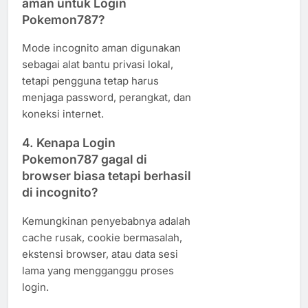
aman untuk Login
Pokemon787?
Mode incognito aman digunakan
sebagai alat bantu privasi lokal,
tetapi pengguna tetap harus
menjaga password, perangkat, dan
koneksi internet.
4. Kenapa Login
Pokemon787 gagal di
browser biasa tetapi berhasil
di incognito?
Kemungkinan penyebabnya adalah
cache rusak, cookie bermasalah,
ekstensi browser, atau data sesi
lama yang mengganggu proses
login.