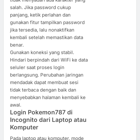
salah. Jika password cukup
panjang, ketik perlahan dan
gunakan fitur tampilkan password
jika tersedia, lalu nonaktifkan
kembali setelah memastikan data
benar.
Gunakan koneksi yang stabil.
Hindari berpindah dari WiFi ke data
seluler saat proses login
berlangsung. Perubahan jaringan
mendadak dapat membuat sesi
tidak terbaca dengan baik dan
menyebabkan halaman kembali ke
awal.
Login Pokemon787 di
Incognito dari Laptop atau
Komputer
Pada laptop atau komputer, mode