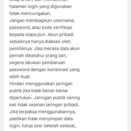
halaman login yang digunakan
tidak mencurigakan.
Jangan membagikan username,
password, atau kode verifikasi
kepada siapa pun. Akun pribadi
sebaiknya hanya diakses oleh
pemiliknya. Jika merasa data akun
pernah diketahui orang lain,
segera lakukan pembaruan
password dengan kombinasi yang
lebih kuat.
Hindari menggunakan jaringan
publik jika tidak benar-benar
diperlukan. Jaringan publik sering
kali tidak seaman jaringan pribadi.
Jika terpaksa menggunakannya,
pastikan tidak menyimpan data
login, tutup sesi setelah selesai,