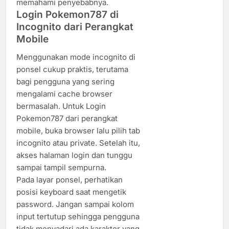
memahami penyebabnya.
Login Pokemon787 di
Incognito dari Perangkat
Mobile
Menggunakan mode incognito di
ponsel cukup praktis, terutama
bagi pengguna yang sering
mengalami cache browser
bermasalah. Untuk Login
Pokemon787 dari perangkat
mobile, buka browser lalu pilih tab
incognito atau private. Setelah itu,
akses halaman login dan tunggu
sampai tampil sempurna.
Pada layar ponsel, perhatikan
posisi keyboard saat mengetik
password. Jangan sampai kolom
input tertutup sehingga pengguna
tidak menyadari ada karakter yang