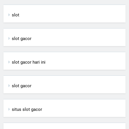
slot
slot gacor
slot gacor hari ini
slot gacor
situs slot gacor