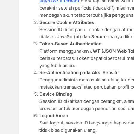
kaya787 alternatif
menetapkan batas waktu 
berakhir setelah periode tidak aktif, misalnya
mencegah akun tetap terbuka jika pengguna 
Secure Cookie Attributes
Session ID disimpan di cookie dengan atrib
diakses JavaScript) dan
Secure
(hanya dikir
Token-Based Authentication
Platform menggunakan
JWT (JSON Web To
berlaku terbatas. Token dapat diperbarui mel
yang lebih aman.
Re-Authentication pada Aksi Sensitif
Pengguna diminta memasukkan ulang kreden
melakukan transaksi atau perubahan profil p
Device Binding
Session ID dikaitkan dengan perangkat, alama
browser untuk mencegah pencurian sesi dari
Logout Aman
Saat logout, session ID langsung dihapus da
tidak bisa digunakan ulang.