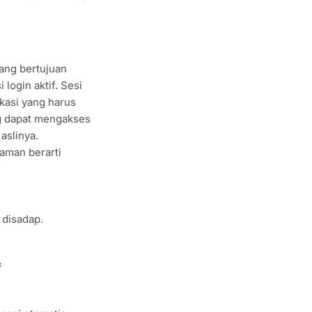
ang bertujuan
login aktif. Sesi
kasi yang harus
ng dapat mengakses
aslinya.
aman berarti
 disadap.
f