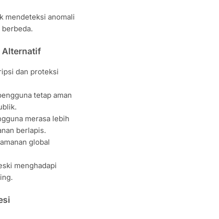
tuk mendeteksi anomali
t berbeda.
Alternatif
ipsi dan proteksi
 pengguna tetap aman
blik.
gguna merasa lebih
nan berlapis.
amanan global
eski menghadapi
ing.
esi