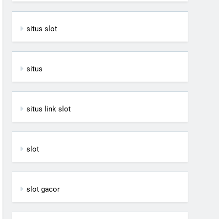
situs slot
situs
situs link slot
slot
slot gacor