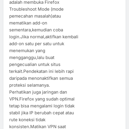
adalah membuka Firefox
Troubleshoot Mode (mode
pemecahan masalah)atau
mematikan add-on
sementara,kemudian coba
login.Jika normal,aktifkan kembali
add-on satu per satu untuk
menemukan yang
mengganggu,lalu buat
pengecualian untuk situs
terkait.Pendekatan ini lebih rapi
daripada menonaktifkan semua
proteksi selamanya.
Perhatikan juga jaringan dan
VPN.Firefox yang sudah optimal
tetap bisa mengalami login tidak
stabil jika IP berubah cepat atau
rute koneksi tidak
konsisten.Matikan VPN saat