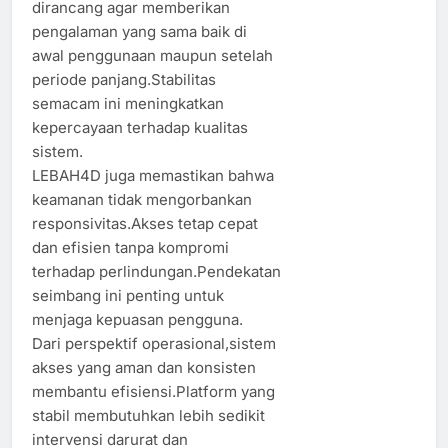
dirancang agar memberikan
pengalaman yang sama baik di
awal penggunaan maupun setelah
periode panjang.Stabilitas
semacam ini meningkatkan
kepercayaan terhadap kualitas
sistem.
LEBAH4D juga memastikan bahwa
keamanan tidak mengorbankan
responsivitas.Akses tetap cepat
dan efisien tanpa kompromi
terhadap perlindungan.Pendekatan
seimbang ini penting untuk
menjaga kepuasan pengguna.
Dari perspektif operasional,sistem
akses yang aman dan konsisten
membantu efisiensi.Platform yang
stabil membutuhkan lebih sedikit
intervensi darurat dan