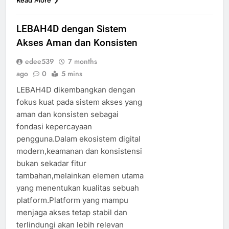
Read More
LEBAH4D dengan Sistem
Akses Aman dan Konsisten
edee539
7 months
ago
0
5 mins
LEBAH4D dikembangkan dengan
fokus kuat pada sistem akses yang
aman dan konsisten sebagai
fondasi kepercayaan
pengguna.Dalam ekosistem digital
modern,keamanan dan konsistensi
bukan sekadar fitur
tambahan,melainkan elemen utama
yang menentukan kualitas sebuah
platform.Platform yang mampu
menjaga akses tetap stabil dan
terlindungi akan lebih relevan