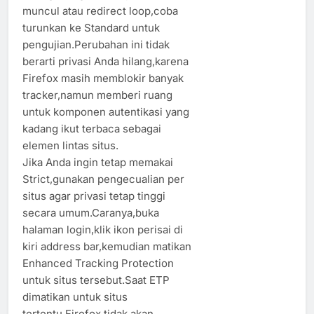
muncul atau redirect loop,coba
turunkan ke Standard untuk
pengujian.Perubahan ini tidak
berarti privasi Anda hilang,karena
Firefox masih memblokir banyak
tracker,namun memberi ruang
untuk komponen autentikasi yang
kadang ikut terbaca sebagai
elemen lintas situs.
Jika Anda ingin tetap memakai
Strict,gunakan pengecualian per
situs agar privasi tetap tinggi
secara umum.Caranya,buka
halaman login,klik ikon perisai di
kiri address bar,kemudian matikan
Enhanced Tracking Protection
untuk situs tersebut.Saat ETP
dimatikan untuk situs
tertentu,Firefox tidak akan