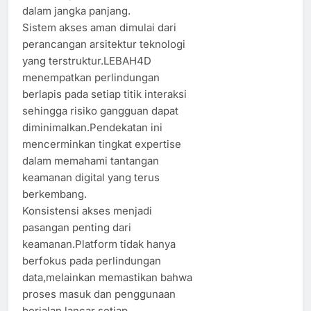
dalam jangka panjang.
Sistem akses aman dimulai dari
perancangan arsitektur teknologi
yang terstruktur.LEBAH4D
menempatkan perlindungan
berlapis pada setiap titik interaksi
sehingga risiko gangguan dapat
diminimalkan.Pendekatan ini
mencerminkan tingkat expertise
dalam memahami tantangan
keamanan digital yang terus
berkembang.
Konsistensi akses menjadi
pasangan penting dari
keamanan.Platform tidak hanya
berfokus pada perlindungan
data,melainkan memastikan bahwa
proses masuk dan penggunaan
berjalan lancar setiap