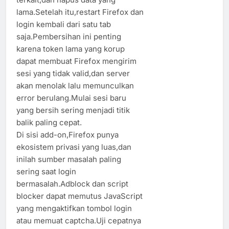
lama.Setelah itu,restart Firefox dan
login kembali dari satu tab
saja.Pembersihan ini penting
karena token lama yang korup
dapat membuat Firefox mengirim
sesi yang tidak valid,dan server
akan menolak lalu memunculkan
error berulang.Mulai sesi baru
yang bersih sering menjadi titik
balik paling cepat.
Di sisi add-on,Firefox punya
ekosistem privasi yang luas,dan
inilah sumber masalah paling
sering saat login
bermasalah.Adblock dan script
blocker dapat memutus JavaScript
yang mengaktifkan tombol login
atau memuat captcha.Uji cepatnya