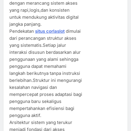
dengan merancang sistem akses
yang rapi,logis,dan konsisten
untuk mendukung aktivitas digital
jangka panjang.
Pendekatan
situs corlaslot
dimulai
dari perancangan struktur akses
yang sistematis.Setiap jalur
interaksi disusun berdasarkan alur
penggunaan yang alami sehingga
pengguna dapat memahami
langkah berikutnya tanpa instruksi
berlebihan.Struktur ini mengurangi
kesalahan navigasi dan
mempercepat proses adaptasi bagi
pengguna baru sekaligus
mempertahankan efisiensi bagi
pengguna aktif.
Arsitektur sistem yang terukur
menjadi fondasi dari akses