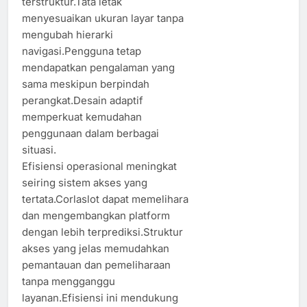
terstruktur.Tata letak
menyesuaikan ukuran layar tanpa
mengubah hierarki
navigasi.Pengguna tetap
mendapatkan pengalaman yang
sama meskipun berpindah
perangkat.Desain adaptif
memperkuat kemudahan
penggunaan dalam berbagai
situasi.
Efisiensi operasional meningkat
seiring sistem akses yang
tertata.Corlaslot dapat memelihara
dan mengembangkan platform
dengan lebih terprediksi.Struktur
akses yang jelas memudahkan
pemantauan dan pemeliharaan
tanpa mengganggu
layanan.Efisiensi ini mendukung