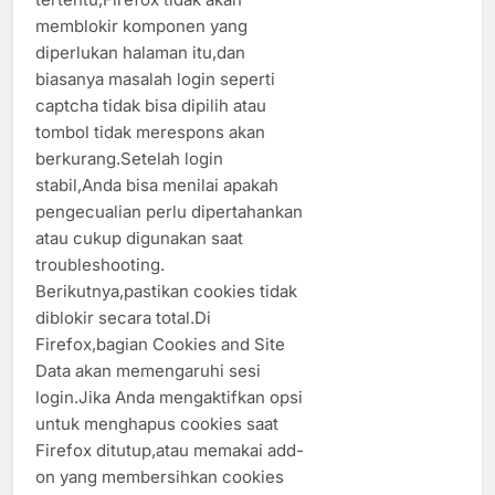
memblokir komponen yang
diperlukan halaman itu,dan
biasanya masalah login seperti
captcha tidak bisa dipilih atau
tombol tidak merespons akan
berkurang.Setelah login
stabil,Anda bisa menilai apakah
pengecualian perlu dipertahankan
atau cukup digunakan saat
troubleshooting.
Berikutnya,pastikan cookies tidak
diblokir secara total.Di
Firefox,bagian Cookies and Site
Data akan memengaruhi sesi
login.Jika Anda mengaktifkan opsi
untuk menghapus cookies saat
Firefox ditutup,atau memakai add-
on yang membersihkan cookies