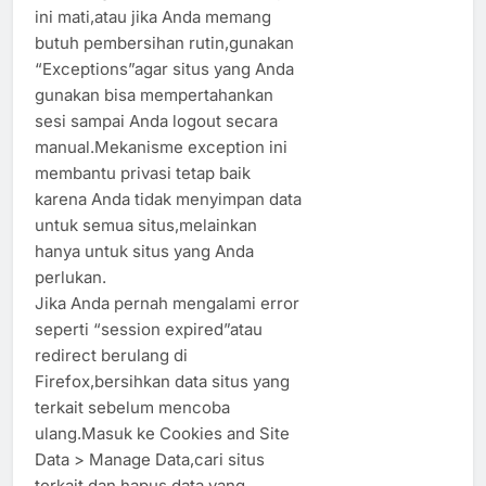
ini mati,atau jika Anda memang
butuh pembersihan rutin,gunakan
“Exceptions”agar situs yang Anda
gunakan bisa mempertahankan
sesi sampai Anda logout secara
manual.Mekanisme exception ini
membantu privasi tetap baik
karena Anda tidak menyimpan data
untuk semua situs,melainkan
hanya untuk situs yang Anda
perlukan.
Jika Anda pernah mengalami error
seperti “session expired”atau
redirect berulang di
Firefox,bersihkan data situs yang
terkait sebelum mencoba
ulang.Masuk ke Cookies and Site
Data > Manage Data,cari situs
terkait,dan hapus data yang