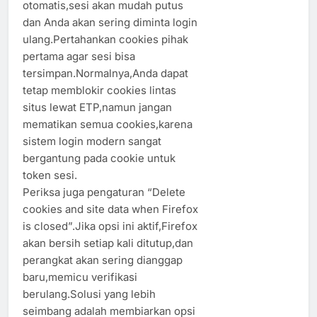
otomatis,sesi akan mudah putus
dan Anda akan sering diminta login
ulang.Pertahankan cookies pihak
pertama agar sesi bisa
tersimpan.Normalnya,Anda dapat
tetap memblokir cookies lintas
situs lewat ETP,namun jangan
mematikan semua cookies,karena
sistem login modern sangat
bergantung pada cookie untuk
token sesi.
Periksa juga pengaturan “Delete
cookies and site data when Firefox
is closed”.Jika opsi ini aktif,Firefox
akan bersih setiap kali ditutup,dan
perangkat akan sering dianggap
baru,memicu verifikasi
berulang.Solusi yang lebih
seimbang adalah membiarkan opsi