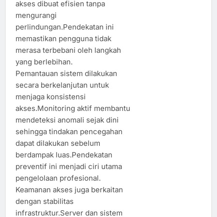
akses dibuat efisien tanpa
mengurangi
perlindungan.Pendekatan ini
memastikan pengguna tidak
merasa terbebani oleh langkah
yang berlebihan.
Pemantauan sistem dilakukan
secara berkelanjutan untuk
menjaga konsistensi
akses.Monitoring aktif membantu
mendeteksi anomali sejak dini
sehingga tindakan pencegahan
dapat dilakukan sebelum
berdampak luas.Pendekatan
preventif ini menjadi ciri utama
pengelolaan profesional.
Keamanan akses juga berkaitan
dengan stabilitas
infrastruktur.Server dan sistem