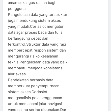
aman sekaligus ramah bagi
pengguna.
Pengelolaan data yang terstruktur
juga mendukung sistem akses
yang mudah.Corlaslot mengatur
data agar proses baca dan tulis
berlangsung cepat dan
terkontrol.Struktur data yang rapi
mempercepat respon sistem dan
mengurangi risiko kesalahan
teknis.Pengelolaan data yang baik
membantu menjaga konsistensi
alur akses.
Pendekatan berbasis data
memperkuat penyempurnaan
sistem akses.Corlaslot
menganalisis pola penggunaan
untuk memahami jalur navigasi
yang paling sering digunakan.Dari