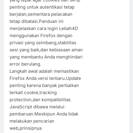
penting untuk autentikasi tetap
berjalan,sementara pelacakan
tetap dibatasi.Panduan ini
menjelaskan cara login Lebah4D
menggunakan Firefox dengan
privasi yang seimbang,stabilitas
sesi yang baik,dan kebiasaan aman
yang membantu Anda menghindari
error berulang.
Langkah awal adalah memastikan
Firefox Anda versi terbaru.Update
penting karena banyak perbaikan
terkait cookie,tracking
protection,dan kompatibilitas
JavaScript dibawa melalui
pembaruan.Meskipun Anda tidak
melakukan pencarian
web,prinsipnya