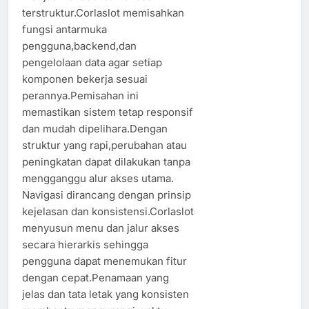
terstruktur.Corlaslot memisahkan
fungsi antarmuka
pengguna,backend,dan
pengelolaan data agar setiap
komponen bekerja sesuai
perannya.Pemisahan ini
memastikan sistem tetap responsif
dan mudah dipelihara.Dengan
struktur yang rapi,perubahan atau
peningkatan dapat dilakukan tanpa
mengganggu alur akses utama.
Navigasi dirancang dengan prinsip
kejelasan dan konsistensi.Corlaslot
menyusun menu dan jalur akses
secara hierarkis sehingga
pengguna dapat menemukan fitur
dengan cepat.Penamaan yang
jelas dan tata letak yang konsisten