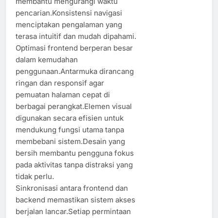
membantu mengurangi waktu
pencarian.Konsistensi navigasi
menciptakan pengalaman yang
terasa intuitif dan mudah dipahami.
Optimasi frontend berperan besar
dalam kemudahan
penggunaan.Antarmuka dirancang
ringan dan responsif agar
pemuatan halaman cepat di
berbagai perangkat.Elemen visual
digunakan secara efisien untuk
mendukung fungsi utama tanpa
membebani sistem.Desain yang
bersih membantu pengguna fokus
pada aktivitas tanpa distraksi yang
tidak perlu.
Sinkronisasi antara frontend dan
backend memastikan sistem akses
berjalan lancar.Setiap permintaan