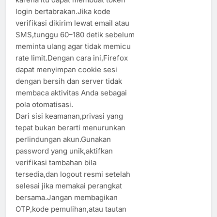
login bertabrakan.Jika kode
verifikasi dikirim lewat email atau
SMS,tunggu 60–180 detik sebelum
meminta ulang agar tidak memicu
rate limit.Dengan cara ini,Firefox
dapat menyimpan cookie sesi
dengan bersih dan server tidak
membaca aktivitas Anda sebagai
pola otomatisasi.
Dari sisi keamanan,privasi yang
tepat bukan berarti menurunkan
perlindungan akun.Gunakan
password yang unik,aktifkan
verifikasi tambahan bila
tersedia,dan logout resmi setelah
selesai jika memakai perangkat
bersama.Jangan membagikan
OTP,kode pemulihan,atau tautan