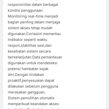
responsivitas dalam berbagai
kondisi penggunaan.
Monitoring real-time menjadi
bagian penting dalam menjaga
sistem akses tetap mudah
digunakan.Corlaslot memantau
indikator seperti waktu
respon,stabilitas sesi,dan
kesehatan sistem secara
berkelanjutan.Data pemantauan
digunakan untuk mendeteksi
potensi hambatan sejak
dini.Dengan tindakan
proaktif,penyesuaian dapat
dilakukan sebelum pengguna
merasakan gangguan.
Sistem pemulihan otomatis
memperkuat keandalan akses