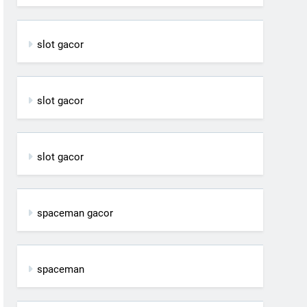
slot gacor
slot gacor
slot gacor
spaceman gacor
spaceman