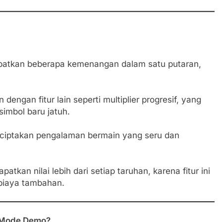
patkan beberapa kemenangan dalam satu putaran,
dengan fitur lain seperti multiplier progresif, yang
imbol baru jatuh.
nciptakan pengalaman bermain yang seru dan
kan nilai lebih dari setiap taruhan, karena fitur ini
biaya tambahan.
 Mode Demo?