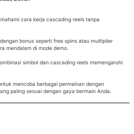
hami cara kerja cascading reels tanpa
t dengan bonus seperti free spins atau multiplier
cara mendalam di mode demo.
mbinasi simbol dan cascading reels memengaruhi
ntuk mencoba berbagai permainan dengan
ang paling sesuai dengan gaya bermain Anda.