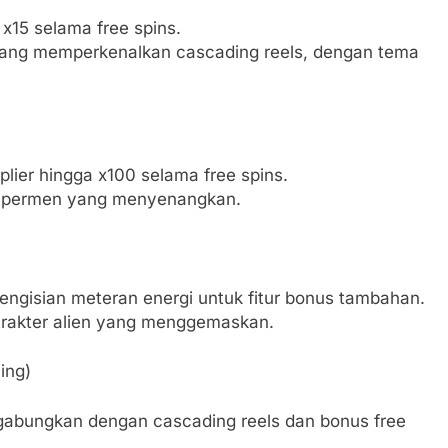
a x15 selama free spins.
 yang memperkenalkan cascading reels, dengan tema
plier hingga x100 selama free spins.
ma permen yang menyenangkan.
engisian meteran energi untuk fitur bonus tambahan.
arakter alien yang menggemaskan.
ing)
abungkan dengan cascading reels dan bonus free