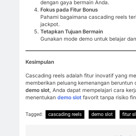
dengan gaya bermain Anda.
Fokus pada Fitur Bonus
Pahami bagaimana cascading reels terin
jackpot.
Tetapkan Tujuan Bermain
Gunakan mode demo untuk belajar dan
Kesimpulan
Cascading reels adalah fitur inovatif yang m
memberikan peluang kemenangan beruntun 
demo slot
, Anda dapat mempelajari cara kerj
menentukan
demo slot
favorit tanpa risiko fin
Tagged:
cascading reels
demo slot
fitur 