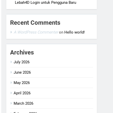
Lebah4D Login untuk Pengguna Baru
Recent Comments
A WordPress Commenter
on
Hello world!
Archives
July 2026
June 2026
May 2026
April 2026
March 2026