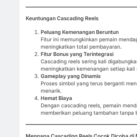
Keuntungan Cascading Reels
Peluang Kemenangan Beruntun
Fitur ini memungkinkan pemain menda
meningkatkan total pembayaran.
Fitur Bonus yang Terintegrasi
Cascading reels sering kali digabungkan 
meningkatkan kemenangan setiap kali s
Gameplay yang Dinamis
Proses simbol yang terus berganti me
menarik.
Hemat Biaya
Dengan cascading reels, pemain mendapat
memberikan peluang tambahan tanpa 
Mengapa Cascading Reels Cocok Dicoba di