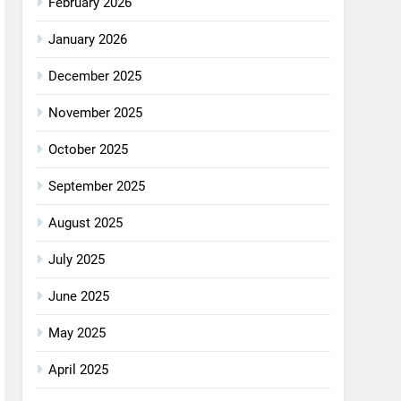
February 2026
January 2026
December 2025
November 2025
October 2025
September 2025
August 2025
July 2025
June 2025
May 2025
April 2025