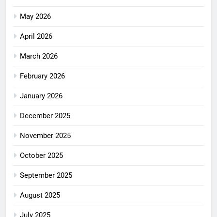
May 2026
April 2026
March 2026
February 2026
January 2026
December 2025
November 2025
October 2025
September 2025
August 2025
July 2025