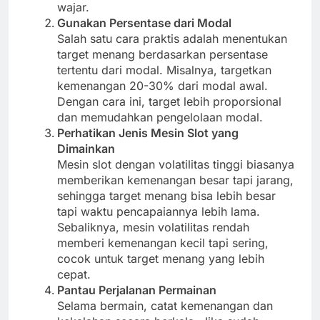
wajar.
Gunakan Persentase dari Modal
Salah satu cara praktis adalah menentukan
target menang berdasarkan persentase
tertentu dari modal. Misalnya, targetkan
kemenangan 20-30% dari modal awal.
Dengan cara ini, target lebih proporsional
dan memudahkan pengelolaan modal.
Perhatikan Jenis Mesin Slot yang
Dimainkan
Mesin slot dengan volatilitas tinggi biasanya
memberikan kemenangan besar tapi jarang,
sehingga target menang bisa lebih besar
tapi waktu pencapaiannya lebih lama.
Sebaliknya, mesin volatilitas rendah
memberi kemenangan kecil tapi sering,
cocok untuk target menang yang lebih
cepat.
Pantau Perjalanan Permainan
Selama bermain, catat kemenangan dan