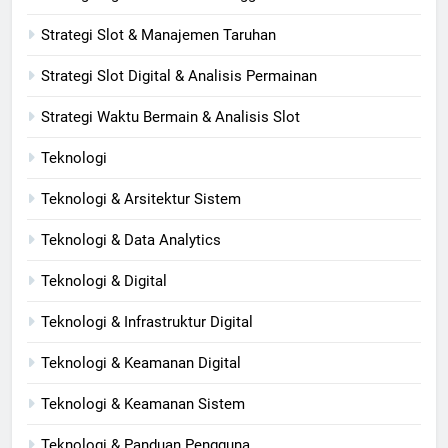
Strategi Slot & Manajemen Taruhan
Strategi Slot Digital & Analisis Permainan
Strategi Waktu Bermain & Analisis Slot
Teknologi
Teknologi & Arsitektur Sistem
Teknologi & Data Analytics
Teknologi & Digital
Teknologi & Infrastruktur Digital
Teknologi & Keamanan Digital
Teknologi & Keamanan Sistem
Teknologi & Panduan Pengguna