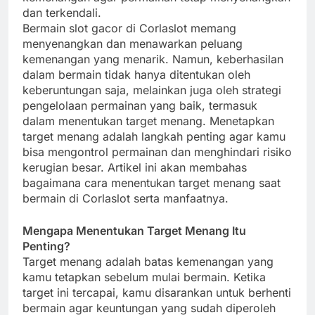
dan terkendali.
Bermain slot gacor di Corlaslot memang
menyenangkan dan menawarkan peluang
kemenangan yang menarik. Namun, keberhasilan
dalam bermain tidak hanya ditentukan oleh
keberuntungan saja, melainkan juga oleh strategi
pengelolaan permainan yang baik, termasuk
dalam menentukan target menang. Menetapkan
target menang adalah langkah penting agar kamu
bisa mengontrol permainan dan menghindari risiko
kerugian besar. Artikel ini akan membahas
bagaimana cara menentukan target menang saat
bermain di Corlaslot serta manfaatnya.
Mengapa Menentukan Target Menang Itu
Penting?
Target menang adalah batas kemenangan yang
kamu tetapkan sebelum mulai bermain. Ketika
target ini tercapai, kamu disarankan untuk berhenti
bermain agar keuntungan yang sudah diperoleh