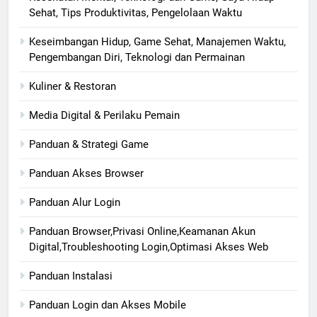
Sehat, Tips Produktivitas, Pengelolaan Waktu
Keseimbangan Hidup, Game Sehat, Manajemen Waktu,
Pengembangan Diri, Teknologi dan Permainan
Kuliner & Restoran
Media Digital & Perilaku Pemain
Panduan & Strategi Game
Panduan Akses Browser
Panduan Alur Login
Panduan Browser,Privasi Online,Keamanan Akun
Digital,Troubleshooting Login,Optimasi Akses Web
Panduan Instalasi
Panduan Login dan Akses Mobile