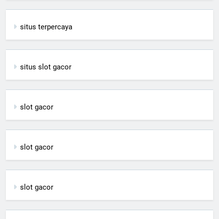
situs terpercaya
situs slot gacor
slot gacor
slot gacor
slot gacor