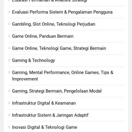
Edukasi Permainan & Analisis Strategi
Evaluasi Performa Sistem & Pengalaman Pengguna
Gambling, Slot Online, Teknologi Perjudian
Game Online, Panduan Bermain
Game Online, Teknologi Game, Strategi Bermain
Gaming & Technology
Gaming, Mental Performance, Online Games, Tips &
Improvement
Gaming, Strategi Bermain, Pengelolaan Modal
Infrastruktur Digital & Keamanan
Infrastruktur Sistem & Jaringan Adaptif
Inovasi Digital & Teknologi Game