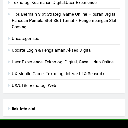
Teknologi,Keamanan Digital,User Experience
Tips Bermain Slot Strategi Game Online Hiburan Digital
Panduan Pemula Slot Slot Tematik Pengembangan Skill
Gaming
Uncategorized
Update Login & Pengalaman Akses Digital
User Experience, Teknologi Digital, Gaya Hidup Online
UX Mobile Game, Teknologi Interaktif & Sensorik
UX/UI & Teknologi Web
link toto slot