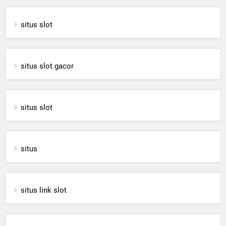
situs slot
situs slot gacor
situs slot
situs
situs link slot