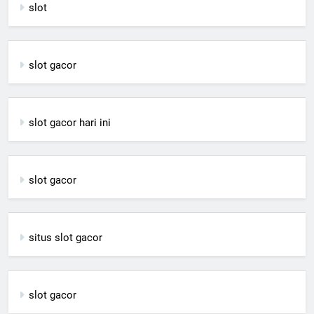
slot
slot gacor
slot gacor hari ini
slot gacor
situs slot gacor
slot gacor