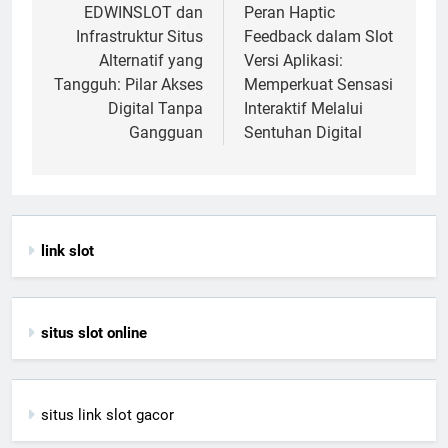
navigation
EDWINSLOT dan
Peran Haptic
Infrastruktur Situs
Feedback dalam Slot
Alternatif yang
Versi Aplikasi:
Tangguh: Pilar Akses
Memperkuat Sensasi
Digital Tanpa
Interaktif Melalui
Gangguan
Sentuhan Digital
link slot
situs slot online
situs link slot gacor