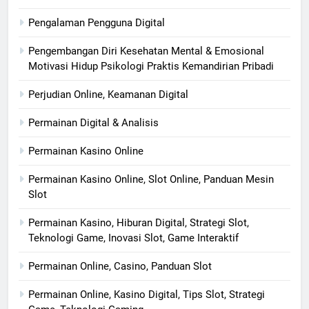
Pengalaman Pengguna Digital
Pengembangan Diri Kesehatan Mental & Emosional
Motivasi Hidup Psikologi Praktis Kemandirian Pribadi
Perjudian Online, Keamanan Digital
Permainan Digital & Analisis
Permainan Kasino Online
Permainan Kasino Online, Slot Online, Panduan Mesin
Slot
Permainan Kasino, Hiburan Digital, Strategi Slot,
Teknologi Game, Inovasi Slot, Game Interaktif
Permainan Online, Casino, Panduan Slot
Permainan Online, Kasino Digital, Tips Slot, Strategi